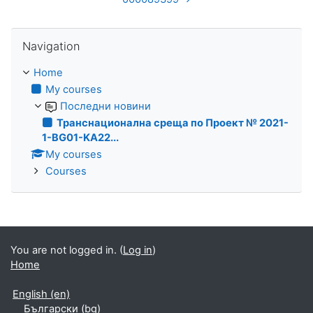
Skip Navigation
Navigation
Home
My courses
Последни новини
Транснационална среща по Проект № 2021-
1-BG01-KA22...
My courses
Courses
You are not logged in. (
Log in
)
Home
English ‎(en)‎
Български ‎(bg)‎