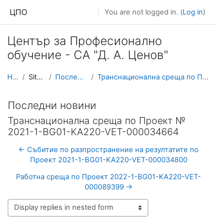
Skip to main content
ЦПО
You are not logged in. (
Log in
)
Център за Професионално
обучение - СА "Д. А. Ценов"
Home
Site pages
Последни новини
Транснационална среща по Проект № 2021-1-BG01-KA22...
Последни новини
Транснационална среща по Проект №
2021-1-BG01-KA220-VET-000034664
← Събитие по разпространение на резултатите по
Проект 2021-1-BG01-KA220-VET-000034800
Работна среща по Проект 2022-1-BG01-KA220-VET-
000089399 →
Display mode