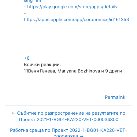
lang=en
-
https://play.google.com/store/apps/details
…
-
https://apps.apple.com/app/coronomics/id16135384
+8
Всички реакции:
11
Ваня Ганева, Mariyana Bozhinova и 9 други
Permalink
← Събитие по разпространение на резултатите по
Проект 2021-1-BG01-KA220-VET-000034800
Работна среща по Проект 2022-1-BG01-KA220-VET-
000089399 →