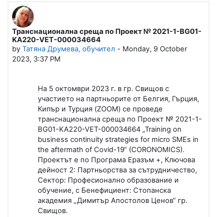
Транснационална среща по Проект № 2021-1-BG01-
Number of replies: 0
KA220-VET-000034664
by
Татяна Друмева, обучител
-
Monday, 9 October
2023, 3:37 PM
На 5 октомври 2023 г. в гр. Свищов с
участието на партньорите от Белгия, Гърция,
Кипър и Турция (ZOOM) се проведе
транснационална среща по Проект № 2021-1-
BG01-KA220-VET-000034664 „Training on
business continuity strategies for micro SMEs in
the aftermath of Covid-19“ (CORONOMICS).
Проектът е по Програма Еразъм +, Ключова
дейност 2: Партньорства за сътрудничество,
Сектор: Професионално образование и
обучение, с Бенефициент: Стопанска
академия „Димитър Апостолов Ценов“ гр.
Свищов.