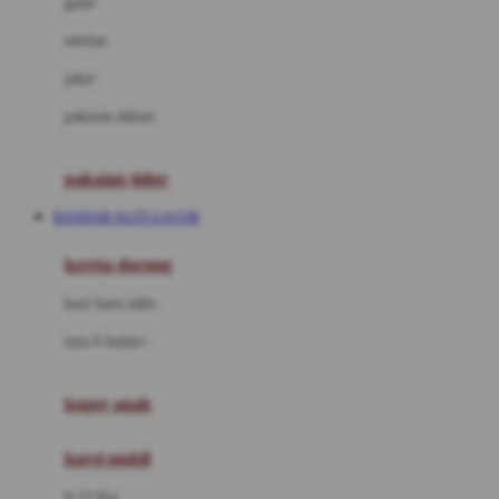
gaun
Dae Organics
setelan
Docare
jaket
Doona
pakaian dalam
Down To Earth
Drew
pakaian tidur
Dr. Brown's
BANDAR SLOT GACOR
E
kereta dorong
ELC
bayi baru lahir
Ergobaby
usia 6 bulan+
Expert Care
koper anak
Ezyroller
kursi mobil
F
0-13 Kg