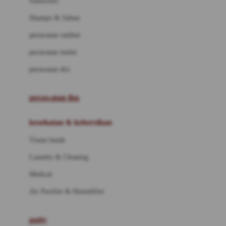
Sunscreen
London Taxi
Shampo & Sabun
Love To Dream
perawatan rambut
perawatan mulut
M
perawatan diri
Magformers
Mama's Choice
perawatan ibu
Mamas&Papas
kesehatan & kebersihan
Mamaway
Tissue basah
Maxi Cosi
Laundry & Cleaning
Megabloks
Medical
Micro
Air Purifier & Humidifier
MiDeer
Mimi & Lula
potty