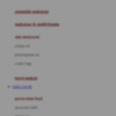
Joie
pengolah makanan
Joolz
Jujube
makanan & multivitamin
K
alat menyusui
Kiddycuts
pompa asi
Kumon
penyimpanan asi
L
cooler bags
Leapfrog
kursi makan
Leclerc
LINK GACOR
Lee Vierra
Lillebaby
perawatan bayi
Little Bird Told Me
perawatan kulit
Little Miss Janis