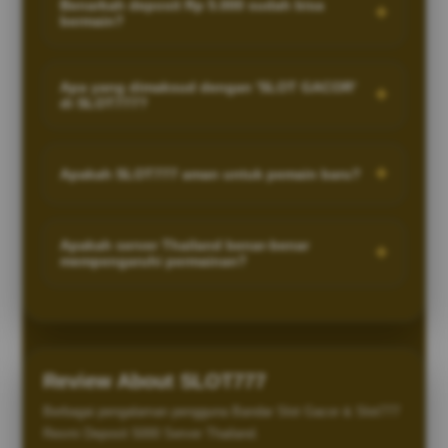
Benarkah deposit Rp 5.000 sudah bisa
+
bermain?
Ya, benar. SLOT777 menawarkan deposit minimal Rp
5.000 sehingga pemain dengan modal kecil tetap bisa
Apa yang dimaksud dengan 'SLOT GACOR'
+
di SLOT777?
menikmati berbagai permainan slot gacor. Metode
pembayaran yang tersedia meliputi transfer bank, e-
'SLOT GACOR' merujuk pada permainan yang sedang
wallet, dan pulsa.
memberikan kemenangan lebih sering dari biasanya.
+
Apakah SLOT777 aman untuk pemain baru?
Namun, perlu diingat bahwa hasil setiap putaran tetap
berdasarkan sistem RNG (Random Number Generator),
Sangat aman. Dengan deposit kecil, pemain baru dapat
sehingga peluang bersifat acak.
belajar pola permainan tanpa risiko besar. Selain itu,
Apakah server Thailand benar-benar
+
mempengaruhi permainan?
sistem enkripsi dan keamanan data yang tinggi
melindungi privasi setiap anggota.
Ya, server Thailand memberikan koneksi yang lebih
stabil dan latensi lebih rendah, sehingga proses spin
dan loading permainan terasa lebih cepat dan responsif
dibandingkan server lokal.
Review About SLOT777
Berbagai pengalaman pengguna Bandar Slot Gacor & Slot777
Resmi Deposit 5000 Server Thailand.