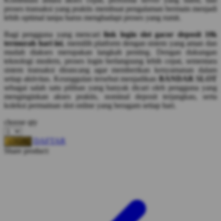
proses transaksi yang praktis membuat pengalaman bermain menjadi
Twistshake
lebih optimal tanpa harus menghadapi proses yang rumit.
TY Toys
Bagi pengguna yang mencari
link login slot gacor deposit 10k
termurah hari ini
, memilih platform dengan sistem yang aman dan
mudah diakses merupakan langkah penting. Dengan dukungan
U
teknologi modern, proses login berlangsung lebih cepat, sementara
sistem transaksi dirancang agar memberikan kenyamanan dalam
setiap aktivitas. Keunggulan tersebut menjadikan
BANDAR SLOT
sebagai salah satu pilihan yang banyak dicari oleh pengguna yang
V
menginginkan akses praktis, nominal deposit terjangkau, serta
koleksi permainan slot online yang beragam setiap hari.
Veja
choose qty
Vitaflow
DAFTAR
LOGIN
Vtech
Share product:
W
Waterland
Wellness