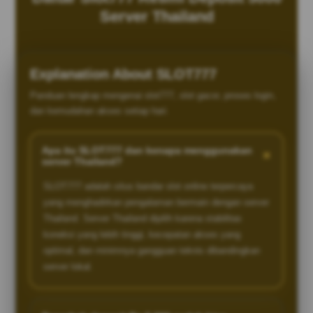
Server Thailand
Explanation About SLOT777
Panduan lengkap mengenai slot777, slot gacor, proses login,
dan kemudahan akses setiap hari.
Apa itu SLOT777 dan kenapa menggunakan
+
server Thailand?
SLOT777 adalah situs bandar slot online terpercaya
yang menghadirkan pengalaman bermain dengan server
Thailand. Server Thailand dipilih karena stabilitas
koneksi yang lebih tinggi, kecepatan akses yang
optimal, dan minimnya gangguan teknis dibandingkan
server lokal.