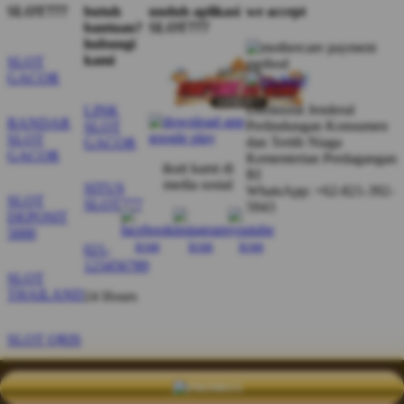
SLOT777
butuh
unduh aplikasi
we accept
bantuan?
SLOT777
hubungi
kami
SLOT
GACOR
Direktorat Jenderal
LINK
BANDAR
Perlindungan Konsumen
SLOT
SLOT
dan Tertib Niaga
GACOR
GACOR
Kementerian Perdagangan
ikuti kami di
RI
media sosial
SITUS
WhatsApp: +62-821-392-
SLOT
SLOT777
5943
DEPOSIT
5000
021-
123456789
SLOT
THAILAND
24 Hours
SLOT QRIS
DEPO QRIS
PROMO