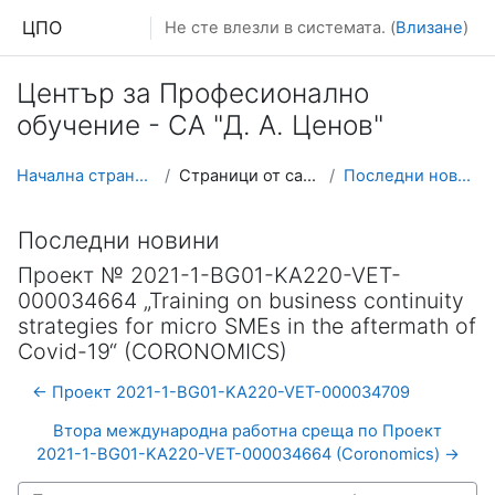
Прескочи на основното съдържание
ЦПО
Не сте влезли в системата. (
Влизане
)
Център за Професионално
обучение - СА "Д. А. Ценов"
Начална страница
Страници от сайта
Последни новини
Последни новини
Проект № 2021-1-BG01-KA220-VET-
000034664 „Training on business continuity
strategies for micro SMEs in the aftermath of
Covid-19“ (CORONOMICS)
← Проект 2021-1-BG01-KA220-VET-000034709
Втора международна работна среща по Проект
2021-1-BG01-KA220-VET-000034664 (Coronomics) →