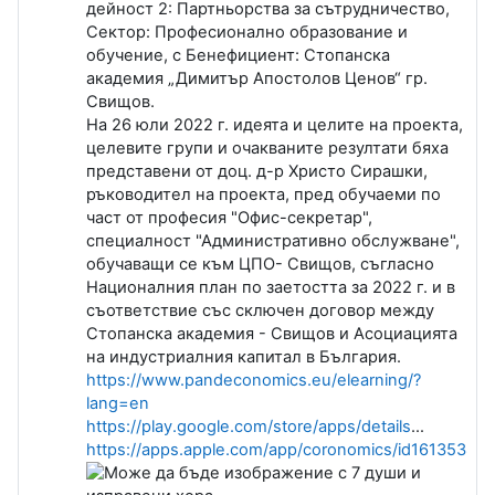
дейност 2: Партньорства за сътрудничество,
Сектор: Професионално образование и
обучение, с Бенефициент: Стопанска
академия „Димитър Апостолов Ценов“ гр.
Свищов.
На 26 юли 2022 г. идеята и целите на проекта,
целевите групи и очакваните резултати бяха
представени от доц. д-р Христо Сирашки,
ръководител на проекта, пред обучаеми по
част от професия "Офис-секретар",
специалност "Административно обслужване",
обучаващи се към ЦПО- Свищов, съгласно
Националния план по заетостта за 2022 г. и в
съответствие със сключен договор между
Стопанска академия - Свищов и Асоциацията
на индустриалния капитал в България.
https://www.pandeconomics.eu/elearning/?
lang=en
https://play.google.com/store/apps/details
…
https://apps.apple.com/app/coronomics/id16135384