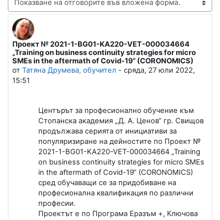
Начин на показване
Проект № 2021-1-BG01-KA220-VET-000034664
Number of replies: 0
„Training on business continuity strategies for micro
SMEs in the aftermath of Covid-19“ (CORONOMICS)
от
Татяна Друмева, обучител
-
сряда, 27 юли 2022,
15:51
Центърът за професионално обучение към
Стопанска академия „Д. А. Ценов“ гр. Свищов
продължава серията от инициативи за
популяризиране на дейностите по Проект №
2021-1-BG01-KA220-VET-000034664 „Training
on business continuity strategies for micro SMEs
in the aftermath of Covid-19“ (CORONOMICS)
сред обучаващи се за придобиване на
професионална квалификация по различни
професии.
Проектът е по Програма Еразъм +, Ключова