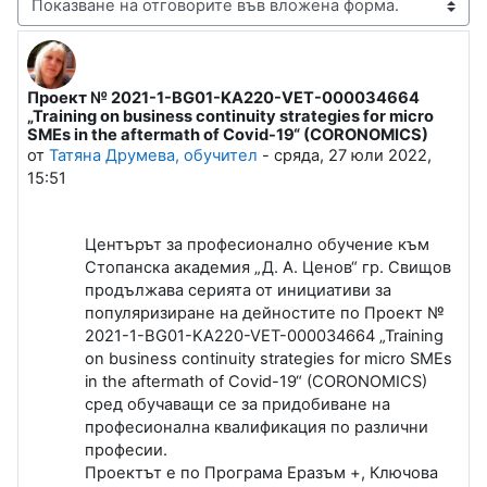
Начин на показване
Проект № 2021-1-BG01-KA220-VET-000034664
Number of replies: 0
„Training on business continuity strategies for micro
SMEs in the aftermath of Covid-19“ (CORONOMICS)
от
Татяна Друмева, обучител
-
сряда, 27 юли 2022,
15:51
Центърът за професионално обучение към
Стопанска академия „Д. А. Ценов“ гр. Свищов
продължава серията от инициативи за
популяризиране на дейностите по Проект №
2021-1-BG01-KA220-VET-000034664 „Training
on business continuity strategies for micro SMEs
in the aftermath of Covid-19“ (CORONOMICS)
сред обучаващи се за придобиване на
професионална квалификация по различни
професии.
Проектът е по Програма Еразъм +, Ключова