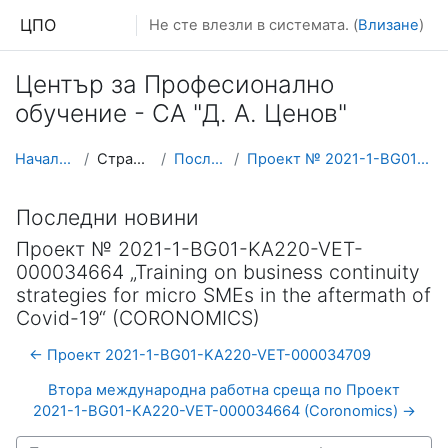
Прескочи на основното съдържание
ЦПО
Не сте влезли в системата. (
Влизане
)
Център за Професионално
обучение - СА "Д. А. Ценов"
Начална страница
Страници от сайта
Последни новини
Проект № 2021-1-BG01-KA220-VET-000034664 „Training...
Последни новини
Проект № 2021-1-BG01-KA220-VET-
000034664 „Training on business continuity
strategies for micro SMEs in the aftermath of
Covid-19“ (CORONOMICS)
← Проект 2021-1-BG01-KA220-VET-000034709
Втора международна работна среща по Проект
2021-1-BG01-KA220-VET-000034664 (Coronomics) →