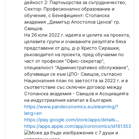
дейност 2: Партньорства за сътрудничество,
Сектор: Професионално образование и
обучение, с Бенефициент: Стопанска
академия „Димитър Апостолов Ценов“ гр.
Свищов.
На 26 юли 2022 г. идеята и целите на проекта,
целевите групи и очакваните резултати бяха
представени от доц. д-р Христо Сирашки,
ръководител на проекта, пред обучаеми по
част от професия "Офис-секретар",
специалност "Административно обслужване",
обучаващи се към ЦПО- Свищов, съгласно
Националния план по заетостта за 2022 г. и в
съответствие със сключен договор между
Стопанска академия - Свищов и Асоциацията
на индустриалния капитал в България.
https://www.pandeconomics.eu/elearning/?
lang=en
https://play.google.com/store/apps/details
…
https://apps.apple.com/app/coronomics/id16135384