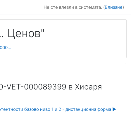
Не сте влезли в системата. (
Влизане
)
. Ценов"
00...
0-VET-000089399 в Хисаря
ентности базово ниво 1 и 2 - дистанционна форма ▶︎