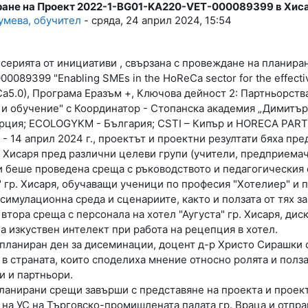
ане на Проект 2022-1-BG01-KA220-VET-000089399 в Хис
lies: 0
умева, обучител
-
сряда, 24 април 2024, 15:54
серията от инициативи , свързана с провеждане на планира
089399 "Enabling SMEs in the HoReCa sector for the effective 
Ca5.0), Програма Еразъм +, Ключова дейност 2: Партньорст
и обучение" с Координатор - Стопанска академия „Димитър
рция; ECOLOGYKM - България; CSTI – Кипър и HORECA PART
 - 14 април 2024 г., проектът и проектни резултати бяха пр
. Хисаря пред различни целеви групи (учители, предприемач
 беше проведена среща с ръководството и педагогическия 
гр. Хисаря, обучаващи ученици по професия "Хотелиер" и п
симулационна среда и сценариите, както и ползата от тях з
втора среща с персонала на хотел "Аугуста" гр. Хисаря, ди
а изкуствен интелект при работа на рецепция в хотел.
 планиран ден за дисеминации, доцент д-р Христо Сирашки 
в страната, които споделиха мнение относно ролята и полза
и и партньори.
ланирани срещи завърши с представяне на проекта и проек
на УС на Търговско-промишлената палата гр. Враца и отправ