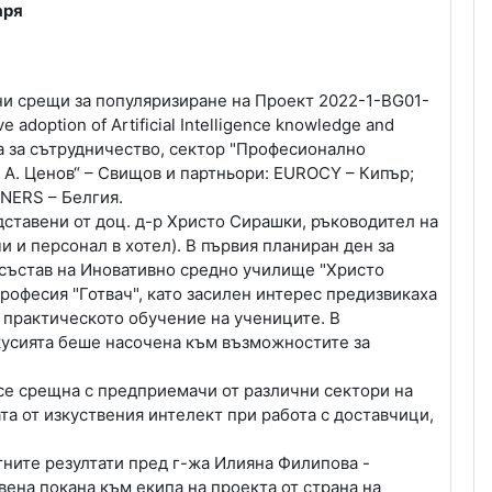
аря
ни срещи за популяризиране на Проект 2022-1-BG01-
adoption of Artificial Intelligence knowledge and
ва за сътрудничество, сектор "Професионално
 А. Ценов“ – Свищов и партньори: EUROCY – Кипър;
NERS – Белгия.
едставени от доц. д-р Христо Сирашки, ръководител на
и и персонал в хотел). В първия планиран ден за
състав на Иновативно средно училище "Христо
рофесия "Готвач", като засилен интерес предизвикаха
а практическото обучение на учениците. В
скусията беше насочена към възможностите за
се срещна с предприемачи от различни сектори на
та от изкуствения интелект при работа с доставчици,
тните резултати пред г-жа Илияна Филипова -
ена покана към екипа на проекта от страна на