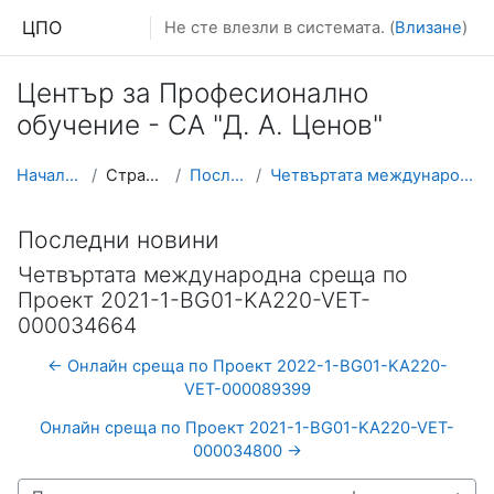
Прескочи на основното съдържание
ЦПО
Не сте влезли в системата. (
Влизане
)
Център за Професионално
обучение - СА "Д. А. Ценов"
Начална страница
Страници от сайта
Последни новини
Четвъртата международна среща по Проект 2021-1-BG0...
Последни новини
Четвъртата международна среща по
Проект 2021-1-BG01-KA220-VET-
000034664
← Онлайн среща по Проект 2022-1-BG01-KA220-
VET-000089399
Онлайн среща по Проект 2021-1-BG01-KA220-VET-
000034800 →