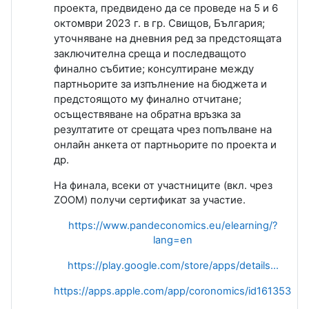
проекта, предвидено да се проведе на 5 и 6
октомври 2023 г. в гр. Свищов, България;
уточняване на дневния ред за предстоящата
заключителна среща и последващото
финално събитие; консултиране между
партньорите за изпълнение на бюджета и
предстоящото му финално отчитане;
осъществяване на обратна връзка за
резултатите от срещата чрез попълване на
онлайн анкета от партньорите по проекта и
др.
На финала, всеки от участниците (вкл. чрез
ZOOM
) получи сертификат за участие.
https://www.pandeconomics.eu/elearning/?
lang=en
https://play.google.com/store/apps/details…
https://apps.apple.com/app/coronomics/id16135384