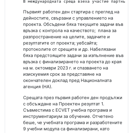
В международната среща взеха участие партньори
Първият работен ден стартира с преглед на
дейностите, свързани с управлението на
проекта. Обсъдени бяха текущите задачи във
връзка с контрола на качеството; плана за
разпространение на целите, задачите и
резултатите от проекта; уебсайта;
протоколите от срещите и др. Набелязани
бяха предстоящите задачи за изпълнение във
връзка с финализирането на проекта до края
на м. октомври 2023 г. и спазването на
изискуемия срок за представяне на
окончателен доклад пред Националната
агенция (НА).
Срещата през първия работен ден продължи
с обсъждане на Проектен резултат 1.
Съвместима с
ECVET
учебна програма и
инструментариум за обучение. Отчетено
беше, че учебната програма и разработените
9 учебни модула са финализирани, като