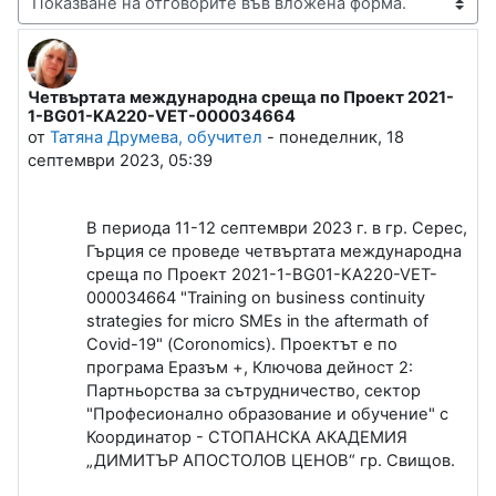
Начин на показване
Четвъртата международна среща по Проект 2021-
Number of replies: 0
1-BG01-KA220-VET-000034664
от
Татяна Друмева, обучител
-
понеделник, 18
септември 2023, 05:39
В периода 11-12 септември 2023 г. в гр. Серес,
Гърция се проведе четвъртата международна
среща по Проект 20
21
-1-
BG01-KA220-VET-
000034664
"Training on business continuity
strategies for micro SMEs in the aftermath of
Covid-19"
(
Coronomics
). Проектът е по
програма Еразъм +, Ключова дейност 2:
Партньорства за сътрудничество, сектор
"Професионално образование и обучение" с
Координатор - СТОПАНСКА АКАДЕМИЯ
„ДИМИТЪР АПОСТОЛОВ ЦЕНОВ“ гр. Свищов.