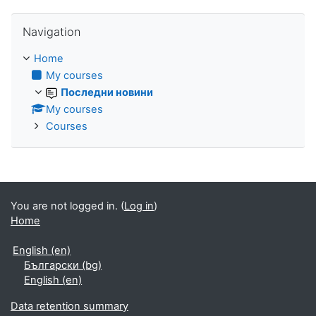
Skip Navigation
Navigation
Home
My courses
Последни новини
My courses
Courses
You are not logged in. (
Log in
)
Home
English ‎(en)‎
Български ‎(bg)‎
English ‎(en)‎
Data retention summary