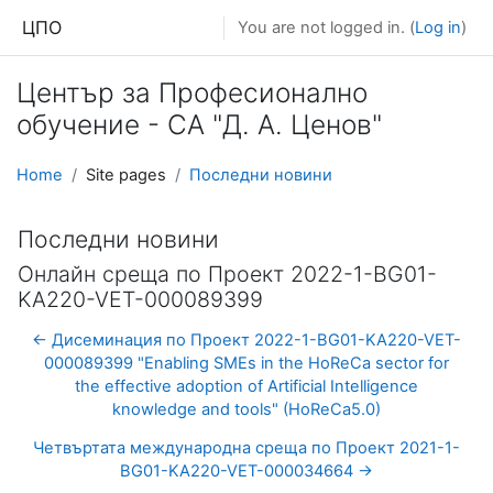
Skip to main content
ЦПО
You are not logged in. (
Log in
)
Център за Професионално
обучение - СА "Д. А. Ценов"
Home
Site pages
Последни новини
Последни новини
Онлайн среща по Проект 2022-1-BG01-
KA220-VET-000089399
← Дисеминация по Проект 2022-1-BG01-KA220-VET-
000089399 "Enabling SMEs in the HoReCa sector for
the effective adoption of Artificial Intelligence
knowledge and tools" (HoReCa5.0)
Четвъртата международна среща по Проект 2021-1-
BG01-KA220-VET-000034664 →