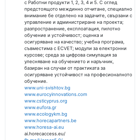
с Работни продукти 1, 2, 3,
4 и 5. С оглед
предстоящото междинно отчитане, специално
внимание бе отделено на задачите, свързани с
управление и администриране на проекта;
разпространение, експлоатация, пилотно
обучение и устойчивост; оценка и
осигуряване на качество; учебна програма,
съвместима с ECVET; модули за електронни
курсове; среда за цифрова симулация за
улесняване на обучението и наръчник,
базиран на случаи от практиката за
осигуряване устойчивост на професионалното
обучение.
www.uni-svishtov.bg
www.eurocyinnovations.com
www.csticyprus.org
www.eufora.gr
www.ecologykm.bg
www.horecapartners.be
www.horesa-ai.eu
ai.horecaccess.eu/