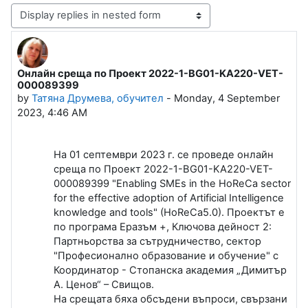
Display mode
Онлайн среща по Проект 2022-1-BG01-KA220-VET-
Number of replies: 0
000089399
by
Татяна Друмева, обучител
-
Monday, 4 September
2023, 4:46 AM
На 01 септември 2023 г. се проведе онлайн
среща по Проект 2022-1-BG01-KA220-VET-
000089399 "Enabling SMEs in the HoReCa sector
for the effective adoption of Artificial Intelligence
knowledge and tools" (HoReCa5.0). Проектът е
по програма Еразъм +, Ключова дейност 2:
Партньорства за сътрудничество, сектор
"Професионално образование и обучение" с
Координатор - Стопанска академия „Димитър
А. Ценов“ – Свищов.
На срещата бяха обсъдени въпроси, свързани