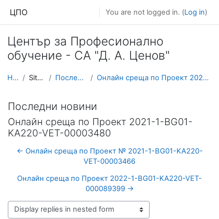
Skip to main content
ЦПО
You are not logged in. (
Log in
)
Център за Професионално
обучение - СА "Д. А. Ценов"
Home
Site pages
Последни новини
Онлайн среща по Проект 2021-1-BG01-KA220-VET-00003480
Последни новини
Онлайн среща по Проект 2021-1-BG01-
KA220-VET-00003480
← Онлайн среща по Проект № 2021-1-BG01-KA220-
VET-00003466
Oнлайн среща по Проект 2022-1-BG01-KA220-VET-
000089399 →
Display mode