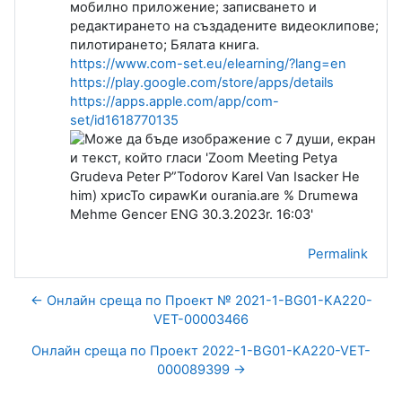
мобилно приложение; записването и
редактирането на създадените видеоклипове;
пилотирането; Бялата книга.
https://www.com-set.eu/elearning/?lang=en
https://play.google.com/store/apps/details
https://apps.apple.com/app/com-
set/id1618770135
Permalink
← Онлайн среща по Проект № 2021-1-BG01-KA220-
VET-00003466
Oнлайн среща по Проект 2022-1-BG01-KA220-VET-
000089399 →