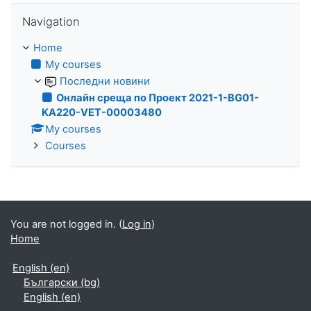
Skip Navigation
Navigation
Home
My courses
Последни новини
Онлайн среща по Проект 2021-1-BG01-
KA220-VET-00003480
My courses
Courses
You are not logged in. (
Log in
)
Home
English ‎(en)‎
Български ‎(bg)‎
English ‎(en)‎