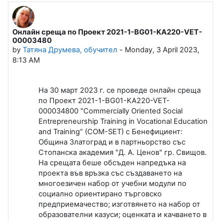
Онлайн среща по Проект 2021-1-BG01-KA220-VET-
Number of replies: 0
00003480
by
Татяна Друмева, обучител
-
Monday, 3 April 2023,
8:13 AM
На 30 март 2023 г. се проведе онлайн среща
по Проект 2021-1-BG01-KA220-VET-
000034800 "Commercially Oriented Social
Entrepreneurship Training in Vocational Education
and Training“ (COM-SET) с Бенефициент:
Община Златоград и в партньорство със
Стопанска академия "Д. А. Ценов" гр. Свищов.
На срещата беше обсъден напредъка на
проекта във връзка със създаването на
многоезичен набор от учебни модули по
социално ориентирано търговско
предприемачество; изготвянето на набор от
образователни казуси; оценката и качването в