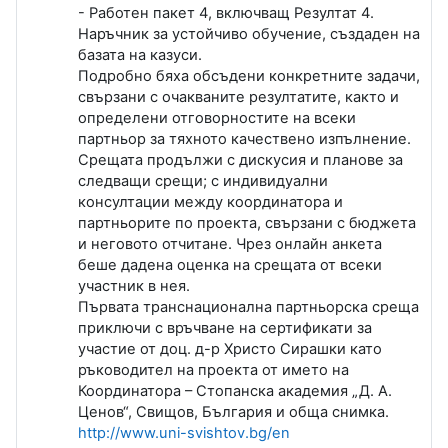
- Работен пакет 4, включващ Резултат 4.
Наръчник за устойчиво обучение, създаден на
базата на казуси.
Подробно бяха обсъдени конкретните задачи,
свързани с очакваните резултатите, както и
определени отговорностите на всеки
партньор за тяхното качествено изпълнение.
Срещата продължи с дискусия и планове за
следващи срещи; с индивидуални
консултации между координатора и
партньорите по проекта, свързани с бюджета
и неговото отчитане. Чрез онлайн анкета
беше дадена оценка на срещата от всеки
участник в нея.
Първата транснационална партньорска среща
приключи с връчване на сертификати за
участие от доц. д-р Христо Сирашки като
ръководител на проекта от името на
Координатора – Стопанска академия „Д. А.
Ценов“, Свищов, България и обща снимка.
http://www.uni-svishtov.bg/en