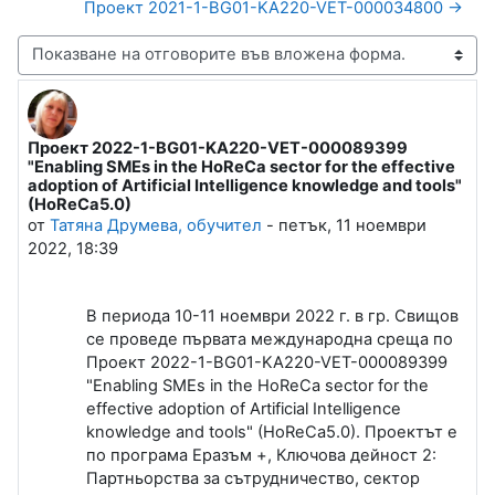
Проект 2021-1-BG01-KA220-VET-000034800 →
Начин на показване
Проект 2022-1-BG01-KA220-VET-000089399
Number of replies: 0
"Enabling SMEs in the HoReCa sector for the effective
adoption of Artificial Intelligence knowledge and tools"
(HoReCa5.0)
от
Татяна Друмева, обучител
-
петък, 11 ноември
2022, 18:39
В периода 10-11 ноември 2022 г. в гр. Свищов
се проведе първата международна среща по
Проект 2022-1-BG01-KA220-VET-000089399
"Enabling SMEs in the HoReCa sector for the
effective adoption of Artificial Intelligence
knowledge and tools" (HoReCa5.0). Проектът е
по програма Еразъм +, Ключова дейност 2:
Партньорства за сътрудничество, сектор