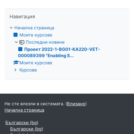
Прескочи Навигация
Навигация
Начална страница
Моите курсове
Последни новини
Проект 2022-1-BG01-KA220-VET-
000089399 "Enabling S...
Моите курсове
Курсове
Не сте влезли в системата. (
Влизане
)
Начална страница
Български ‎(bg)‎
Български ‎(bg)‎