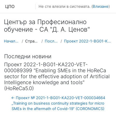
Прескочи на основното съдържание
ЦПО
Не сте влезли в системата. (
Влизане
)
Център за Професионално
обучение - СА "Д. А. Ценов"
Начална страница
Страници от сайта
Последни новини
Проект 2022-1-BG01-KA220-VET-000089399 "Enabling S...
Последни новини
Проект 2022-1-BG01-KA220-VET-
000089399 "Enabling SMEs in the HoReCa
sector for the effective adoption of Artificial
Intelligence knowledge and tools"
(HoReCa5.0)
← Проект № 2021-1-BG01-KA220-VET-000034664
„Training on business continuity strategies for micro
SMEs in the aftermath of Covid-19“ (CORONOMICS)