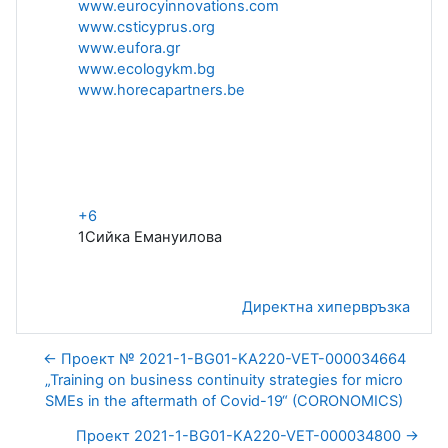
www.eurocyinnovations.com
www.csticyprus.org
www.eufora.gr
www.ecologykm.bg
www.horecapartners.be
+6
1
Сийка Емануилова
Директна хипервръзка
← Проект № 2021-1-BG01-KA220-VET-000034664
„Training on business continuity strategies for micro
SMEs in the aftermath of Covid-19“ (CORONOMICS)
Проект 2021-1-BG01-KA220-VET-000034800 →