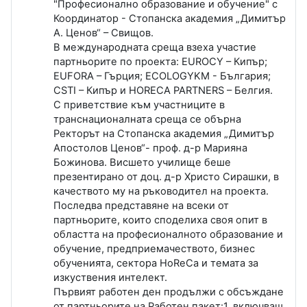
"Професионално образование и обучение" с
Координатор - Стопанска академия „Димитър
А. Ценов“ – Свищов.
В международната среща взеха участие
партньорите по проекта: EUROCY – Кипър;
EUFORA – Гърция; ECOLOGYKM - България;
CSTI – Кипър и HORECA PARTNERS – Белгия.
С приветствие към участниците в
транснационалната среща се обърна
Ректорът на Стопанска академия „Димитър
Апостолов Ценов“- проф. д-р Марияна
Божинова. Висшето училище беше
презентирано от доц. д-р Христо Сирашки, в
качеството му на ръководител на проекта.
Последва представяне на всеки от
партньорите, които споделиха своя опит в
областта на професионалното образование и
обучение, предприемачеството, бизнес
обученията, сектора HoReCa и темата за
изкуствения интелект.
Първият работен ден продължи с обсъждане
от партньорите на Работен пакет:1, включващ