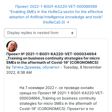
Проект 2022-1-BG01-KA220-VET-000089399
"Enabling SMEs in the HoReCa sector for the effective
adoption of Artificial Intelligence knowledge and tools"
(HoReCa5.0) →
Display mode
Проект № 2021-1-BG01-KA220-VET-000034664
Number of replies: 0
„Training on business continuity strategies for micro
SMEs in the aftermath of Covid-19“ (CORONOMICS)
by
Татяна Друмева, обучител
-
Tuesday, 8 November
2022, 6:38 AM
На 7 ноември 2022 г. се проведе онлайн
среща по Проект № 2021-1-BG01-KA220-VET-
000034664 „Training on business continuity
strategies for micro SMEs in the aftermath of
Covid-19“ (CORONOMICS). Проектът е по