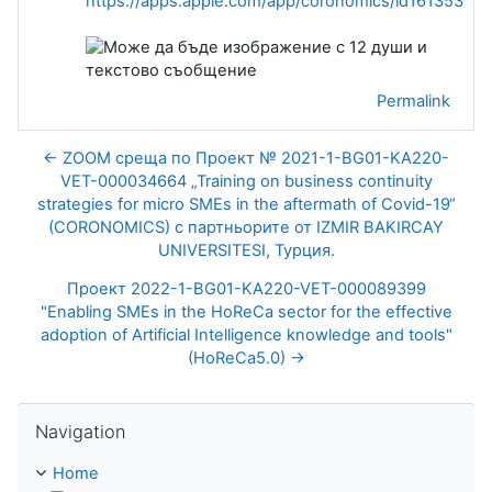
https://apps.apple.com/app/coronomics/id16135384
Permalink
← ZOOM среща по Проект № 2021-1-BG01-KA220-
VET-000034664 „Training on business continuity
strategies for micro SMEs in the aftermath of Covid-19“
(CORONOMICS) с партньорите от IZMIR BAKIRCAY
UNIVERSITESI, Турция.
Проект 2022-1-BG01-KA220-VET-000089399
"Enabling SMEs in the HoReCa sector for the effective
adoption of Artificial Intelligence knowledge and tools"
(HoReCa5.0) →
Skip Navigation
Navigation
Home