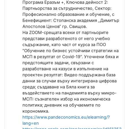
Програма Еразъм +, Ключова дейност 2:
Партньорства за сътрудничество, Сектор:
Професионално образование и обучение, с
Бенефициент: Стопанска академия „Димитър
Апостолов Ценов“ гр. Свищов.
На ZOOM-срещата всеки от партньорите
представи разработеното от него учебно
съдържание, като част от курса за ПОО
"Обучение по бизнес устойчиви стратегии на
МСП в резултат от Covid-19". Уточнени бяха и
предстоящите задачи, свързани с
разработване на казуси в изпълнение на
проектен резултат: Видео поддържана база
данни за случаи върху интегрирана цифрова
среда; създаване на Бяла книга за
въздействието на пандемията върху микро-
МСП: съзнателен избор на икономическа
политика; дневник на обучаемите по
корономика.
https://www.pandeconomics.eu/elearning/?
lang=en