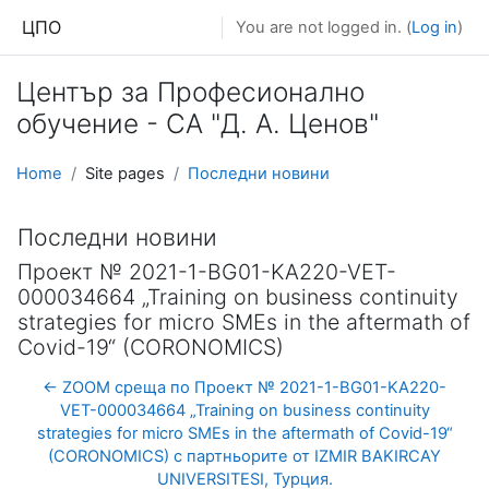
Skip to main content
ЦПО
You are not logged in. (
Log in
)
Център за Професионално
обучение - СА "Д. А. Ценов"
Home
Site pages
Последни новини
Последни новини
Проект № 2021-1-BG01-KA220-VET-
000034664 „Training on business continuity
strategies for micro SMEs in the aftermath of
Covid-19“ (CORONOMICS)
← ZOOM среща по Проект № 2021-1-BG01-KA220-
VET-000034664 „Training on business continuity
strategies for micro SMEs in the aftermath of Covid-19“
(CORONOMICS) с партньорите от IZMIR BAKIRCAY
UNIVERSITESI, Турция.