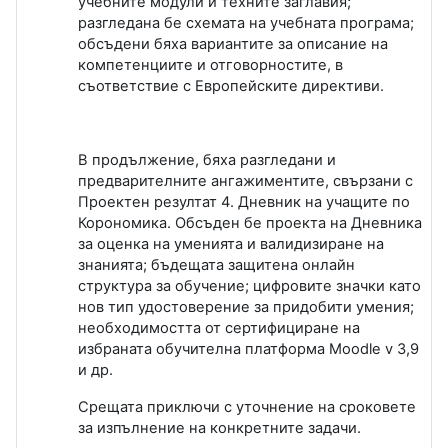
учебните модули и техните заглавия;
разгледана бе схемата на учебната програма;
обсъдени бяха вариантите за описание на
компетенциите и отговорностите, в
съответствие с Европейските директиви.
В продължение, бяха разгледани и
предварителните ангажиментите, свързани с
Проектен резултат 4. Дневник на учащите по
Корономика. Обсъден бе проекта на Дневника
за оценка на уменията и валидизиране на
знанията; бъдещата защитена онлайн
структура за обучение; цифровите значки като
нов тип удостоверение за придобити умения;
необходимостта от сертифициране на
избраната обучителна платформа
Moodle v 3,9
и др.
Срещата приключи с уточнение на сроковете
за изпълнение на конкретните задачи.