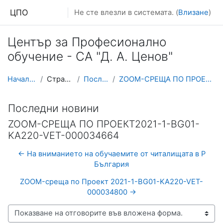
Прескочи на основното съдържание
ЦПО
Не сте влезли в системата. (
Влизане
)
Център за Професионално
обучение - СА "Д. А. Ценов"
Начална страница
Страници от сайта
Последни новини
ZOOM-СРЕЩА ПО ПРОЕКТ2021-1-BG01-KA220-VET-000034664
Последни новини
ZOOM-СРЕЩА ПО ПРОЕКТ2021-1-BG01-
KA220-VET-000034664
← На вниманието на обучаемите от читалищата в Р
България
ZOOM-среща по Проект 2021-1-BG01-KA220-VET-
000034800 →
Начин на показване