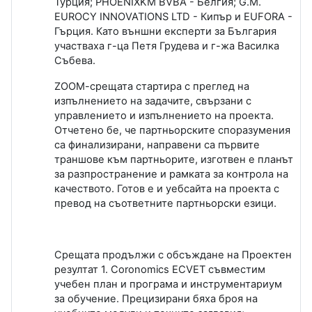
Турция; PHOENIXKM BVBA - Белгия; G.M.
EUROCY INNOVATIONS LTD - Кипър и EUFORA -
Гърция. Като външни експерти за България
участваха г-ца Петя Грудева и г-жа Василка
Събева.
ZOOM
-срещата стартира с преглед на
изпълнението на задачите, свързани с
управлението и изпълнението на проекта.
Отчетено бе, че партньорските споразумения
са финализирани, направени са първите
траншове към партньорите, изготвен е планът
за разпространение и рамката за контрола на
качеството. Готов е и уебсайта на проекта с
превод на съответните партньорски езици.
Срещата продължи с обсъждане на Проектен
резултат 1.
Coronomics ECVET
съвместим
учебен план и програма и инструментариум
за обучение. Прецизирани бяха броя на