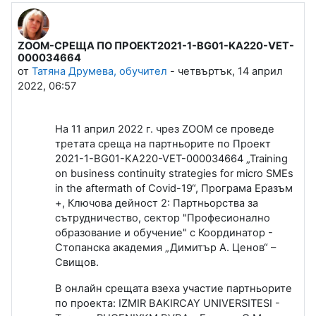
ZOOM-СРЕЩА ПО ПРОЕКТ2021-1-BG01-KA220-VET-
Number of replies: 0
000034664
от
Татяна Друмева, обучител
-
четвъртък, 14 април
2022, 06:57
На 11 април 2022 г. чрез
ZOOM
се проведе
третата среща на партньорите по Проект
2021-1-BG01-KA220-VET-000034664 „Training
on business continuity strategies for micro SMEs
in the aftermath of Covid-19“, Програма Еразъм
+, Ключова дейност 2: Партньорства за
сътрудничество, сектор "Професионално
образование и обучение" с Координатор -
Стопанска академия „Димитър А. Ценов“ –
Свищов.
В онлайн срещата взеха участие партньорите
по проекта: IZMIR BAKIRCAY UNIVERSITESI -