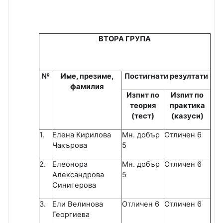
ВТОРА ГРУПА
№
Име, презиме,
Постигнати резултати
фамилия
Изпит по
Изпит по
теория
практика
(тест)
(казуси)
1.
Елена Кирилова
Мн. добър
Отличен 6
Чакърова
5
2.
Елеонора
Мн. добър
Отличен 6
Александрова
5
Синигерова
3.
Ели Велинова
Отличен 6
Отличен 6
Георгиева