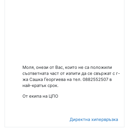
Моля, онези от Вас, които не са положили
съответната част от изпити да се свържат с г-
жа Сашка Георгиева на тел. 0882552507 в
най-кратък срок.
От екипа на ЦПО
Директна хипервръзка