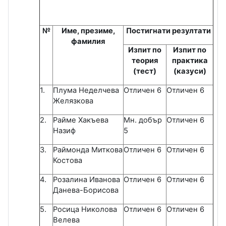
№
Име, презиме,
Постигнати резултати
фамилия
Изпит по
Изпит по
теория
практика
(тест)
(казуси)
1.
Плума Неделчева
Отличен 6
Отличен 6
Желязкова
2.
Райме Хакъева
Мн. добър
Отличен 6
Назиф
5
3.
Раймонда Миткова
Отличен 6
Отличен 6
Костова
4.
Розалина Иванова
Отличен 6
Отличен 6
Данева-Борисова
5.
Росица Николова
Отличен 6
Отличен 6
Велева