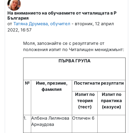
На вниманието на обучаемите от читалищата в Р
Number of replies: 0
България
от
Татяна Друмева, обучител
-
вторник, 12 април
2022, 16:57
Моля, запознайте се с резултатите от
положения изпит по Читалищен мениджмънт:
ПЪРВА ГРУПА
№
Име, презиме,
Постигнати резултати
фамилия
Изпит по
Изпит по
теория
практика
(тест)
(казуси)
1.
Албена Лилянова
Отличен 6
Арнаудова