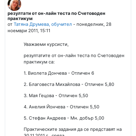
резултати от он-лайн теста по Счетоводен
Number of replies: 0
практикум
от
Татяна Друмева, обучител
-
понеделник, 28
ноември 2011, 15:11
Уважаеми курсисти,
резултатите от он-лайн теста по Счетоводен
практикум са:
1. Виолета Дончева - Отличен 6
2. Благовеста Михайлова - Отличен 5,80
3. Мая Гецова - Отличен 5,50
4. Анелия Йончева - Отличен 5,50
5. Стефан Андреев - Мн. добър 5,00
Практическите задания да се представят на
30.11.2011 г., сряда.