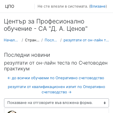
Прескочи на основното съдържание
ЦПО
Не сте влезли в системата. (
Влизане
)
Център за Професионално
обучение - СА "Д. А. Ценов"
Начална страница
Страници от сайта
Последни новини
резултати от он-лайн теста по Счетоводен практикум
Последни новини
резултати от он-лайн теста по Счетоводен
практикум
← до всички обучаеми по Оперативно счетоводство
резултати от квалификационен изпит по Оперативно
счетоводство →
Начин на показване