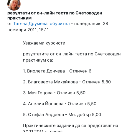
резултати от он-лайн теста по Счетоводен
Number of replies: 0
практикум
от
Татяна Друмева, обучител
-
понеделник, 28
ноември 2011, 15:11
Уважаеми курсисти,
резултатите от он-лайн теста по Счетоводен
практикум са:
1. Виолета Дончева - Отличен 6
2. Благовеста Михайлова - Отличен 5,80
3. Мая Гецова - Отличен 5,50
4. Анелия Йончева - Отличен 5,50
5. Стефан Андреев - Мн. добър 5,00
Практическите задания да се представят на
30.11.2011 г., сряда.