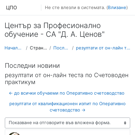
Прескочи на основното съдържание
ЦПО
Не сте влезли в системата. (
Влизане
)
Център за Професионално
обучение - СА "Д. А. Ценов"
Начална страница
Страници от сайта
Последни новини
резултати от он-лайн теста по Счетоводен практикум
Последни новини
резултати от он-лайн теста по Счетоводен
практикум
← до всички обучаеми по Оперативно счетоводство
резултати от квалификационен изпит по Оперативно
счетоводство →
Начин на показване