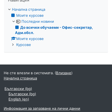
Навигация
Начална страница
Моите курсове
Последни новини
До всички обучаеми - Офис-секретар,
Адм.обсл.
Моите курсове
Курсове
Не сте влезли в системата. (
Влизане
)
Начална страница
Български ‎(bg)‎
Български ‎(bg)‎
English ‎(en)‎
Информация за запазване на лични данни