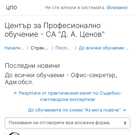
Прескочи на основното съдържание
ЦПО
Не сте влезли в системата. (
Влизане
)
Център за Професионално
обучение - СА "Д. А. Ценов"
Начална страница
Страници от сайта
Последни новини
До всички обучаеми - Офис-секретар, Адм.обсл.
Последни новини
До всички обучаеми - Офис-секретар,
Адм.обсл.
← Резултати от практическия изпит по Съдебно-
счетоводсни експертизи
До обучаемите по схема "Аз мога повече" →
Начин на показване