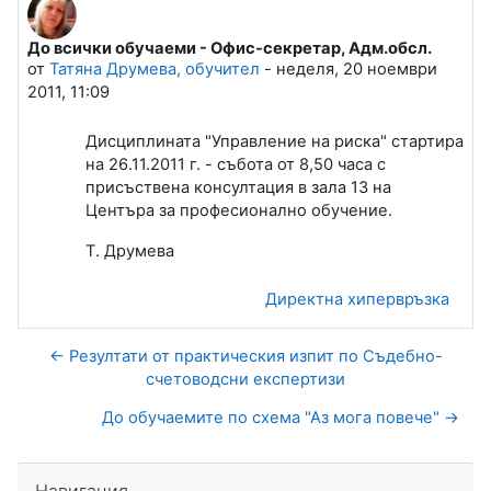
До всички обучаеми - Офис-секретар, Адм.обсл.
Number of replies: 0
от
Татяна Друмева, обучител
-
неделя, 20 ноември
2011, 11:09
Дисциплината "Управление на риска" стартира
на 26.11.2011 г. - събота от 8,50 часа с
присъствена консултация в зала 13 на
Центъра за професионално обучение.
Т. Друмева
Директна хипервръзка
← Резултати от практическия изпит по Съдебно-
счетоводсни експертизи
До обучаемите по схема "Аз мога повече" →
Прескочи Навигация