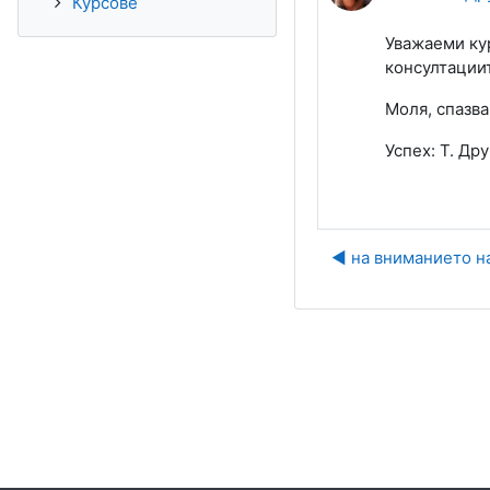
Курсове
Уважаеми кур
консултациит
Моля, спазва
Успех: Т. Др
◀︎ на вниманието н