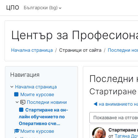
Прескочи на основното съдържание
ЦПО
Български ‎(bg)‎
Център за Професиона
Начална страница
Страници от сайта
Последни но
Прескочи Навигация
Навигация
Последни 
Начална страница
Стартиране 
Моите курсове
Последни новини
◀︎ на вниманието н
Стартиране на он-
лайн обучението по
Начин на показване
Оперативно сче...
Стартиране 
Number of rep
Моите курсове
от
Татяна Др