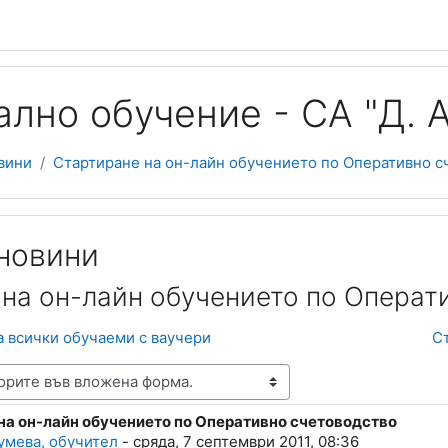
лно обучение - СА "Д. А
вини
Стартиране на он-лайн обучението по Оперативно сч
новини
на он-лайн обучението по Операт
а всички обучаеми с ваучери
С
на он-лайн обучението по Оперативно счетоводство
lies: 0
умева, обучител
-
сряда, 7 септември 2011, 08:36