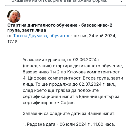
Начин на показване
Старт на дигиталното обучение - базово ниво-2
Number of replies: 0
група, заети лица
от
Татяна Друмева, обучител
-
петък, 24 май 2024,
17:18
Уважаеми курсисти, от 03.06.2024 г.
(понеделник) стартира дигиталното обучение,
базово ниво 1 и 2 по Ключова компетентност
4: Цифрова компетентност, Втора група, заети
лица. То ще продължи до 02.07.2024 г. вкл.,
след което ще трябва да положите
сертификационен изпит в Единния център за
сертифициране - София.
Запазени са следните дати за Вашия изпит:
1. Редовна дата - 06 юли 2024 г., 11,00 часа.