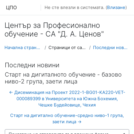
Прескочи на основното съдържание
ЦПО
Не сте влезли в системата. (
Влизане
)
Център за Професионално
обучение - СА "Д. А. Ценов"
Начална страница
Страници от сайта
Последни новини
Последни новини
Старт на дигиталното обучение - базово
ниво-2 група, заети лица
← Дисеминация на Проект 2022-1-BG01-KA220-VET-
000089399 в Университета на Южна Бохемия,
Чешке Будейовице, Чехия
Старт на дигитално обучение-средно ниво-1 група,
заети лица →