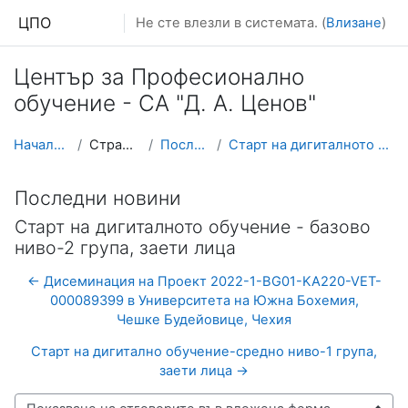
Прескочи на основното съдържание
ЦПО
Не сте влезли в системата. (
Влизане
)
Център за Професионално
обучение - СА "Д. А. Ценов"
Начална страница
Страници от сайта
Последни новини
Старт на дигиталното обучение - базово ниво-2 груп...
Последни новини
Старт на дигиталното обучение - базово
ниво-2 група, заети лица
← Дисеминация на Проект 2022-1-BG01-KA220-VET-
000089399 в Университета на Южна Бохемия,
Чешке Будейовице, Чехия
Старт на дигитално обучение-средно ниво-1 група,
заети лица →