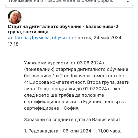
Начин на показване
Старт на дигиталното обучение - базово ниво-2
Number of replies: 0
група, заети лица
от
Татяна Друмева, обучител
-
петък, 24 май 2024,
17:18
Уважаеми курсисти, от 03.06.2024 г.
(понеделник) стартира дигиталното обучение,
базово ниво 1 и 2 по Ключова компетентност
4: Цифрова компетентност, Втора група, заети
лица. То ще продължи до 02.07.2024 г. вкл.,
след което ще трябва да положите
сертификационен изпит в Единния център за
сертифициране - София.
Запазени са следните дати за Вашия изпит:
1. Редовна дата - 06 юли 2024 г., 11,00 часа.