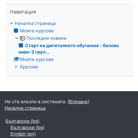
Прескочи Навигация
Навигация
Начална страница
Моите курсове
Последни новини
Старт на дигиталното обучение - базово
ниво-2 груп...
Моите курсове
Курсове
Не сте влезли в системата. (
Влизане
)
Начална страница
Български ‎(bg)‎
Български ‎(bg)‎
English ‎(en)‎