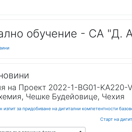
лно обучение - СА "Д. А
вини
новини
я на Проект 2022-1-BG01-KA220-V
хемия, Чешке Будейовице, Чехия
 изпит за придобиване на дигитални компетентности базово
Старт на дигит