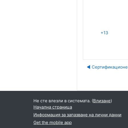
+13
◀︎ Сертификационен
Не сте влезли в системата. (
Влизане
)
Начална страница
Информация за запазване на лични данни
Get the mobile app