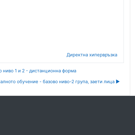
Директна хипервръзка
 ниво 1 и 2 - дистанционна форма
алното обучение - базово ниво-2 група, заети лица ▶︎