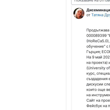
Дисеминация
Number of rep
от
Татяна Др
Продължава 
000089399 "En
(HoReCa5.0),
обучение" с
Гърция;
ECOL
На 9 май 202
на проекта) 
(University 
курс, специа
създадения е
дискусии сле
които още в
на инструмен
Сайт на прое
Фейсбук на 