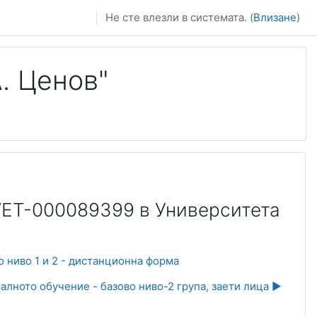
Не сте влезли в системата. (
Влизане
)
. Ценов"
ET-000089399 в Университета
 ниво 1 и 2 - дистанционна форма
алното обучение - базово ниво-2 група, заети лица ▶︎