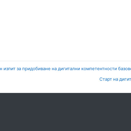
 изпит за придобиване на дигитални компетентности базово
Старт на дигит