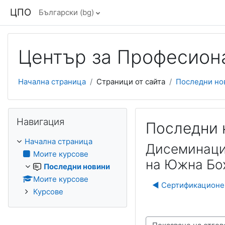
Прескочи на основното съдържание
ЦПО
Български ‎(bg)‎
Център за Професиона
Начална страница
Страници от сайта
Последни но
Прескочи Навигация
Навигация
Последни 
Начална страница
Дисеминаци
Моите курсове
на Южна Бо
Последни новини
Моите курсове
◀︎ Сертификационен
Курсове
Начин на показване