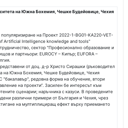
ситета на Южна Бохемия, Чешке Будейовице, Чехия
а популяризиране на Проект 2022-1-BG01-KA220-VET-
 Artificial Intelligence knowledge and tools"
ътрудничество, сектор "Професионално образование и
вищов и партньори: EUROCY – Кипър; EUFORA –
лгия.
 представени от доц. д-р Христо Сирашки (ръководител
тета на Южна Бохемия, Чешке Будейовице, Чехия
КС "бакалавър", редовна форма на обучение, втори
авление на проекти“. Засилен бе интересът към
тените сценарии; наръчника с казуси. В проведените
адени различни примери от България и Чехия, чрез
остигане на мултиплициращ ефект върху приемането