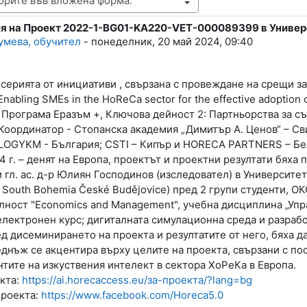
 на Проект 2022-1-BG01-KA220-VET-000089399 в Универ
lies: 0
умева, обучител
-
понеделник, 20 май 2024, 09:40
серията от инициативи , свързана с провеждане на срещи з
abling SMEs in the HoReCa sector for the effective adoption of
 Програма Еразъм +, Ключова дейност 2: Партньорства за с
 Координатор - Стопанска академия „Димитър А. Ценов“ – С
OGYKM - България; CSTI – Кипър и HORECA PARTNERS – Бе
4 г. – денят на Европа, проектът и проектни резултати бяха
и гл. ас. д-р Юлиян Господинов (изследовател) в Универси
of South Bohemia České Budějovice) пред 2 групи студенти, О
лност "Economics and Management", учебна дисциплина „Упр
лектронен курс; дигиталната симулационна среда и разрабо
д дисеминирането на проекта и резултатите от него, бяха д
еднъж се акцентира върху целите на проекта, свързани с п
тите на изкуствения интелект в сектора ХоРеКа в Европа.
кта:
https://ai.horecaccess.eu/за-проекта/?lang=bg
проекта:
https://www.facebook.com/Horeca5.0