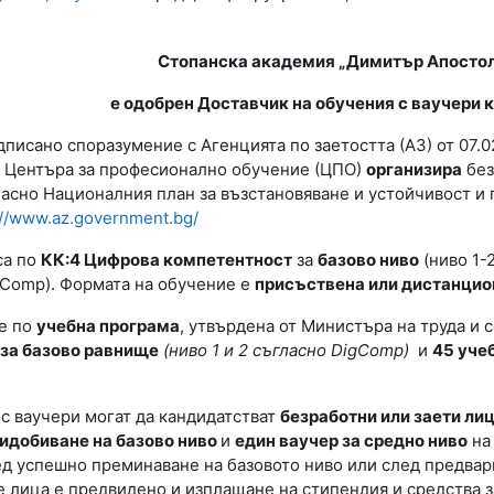
Стопанска академия „Димитър Апостол
е одобрен Доставчик на обучения с ваучери 
писано споразумение с Агенцията по заетостта (АЗ) от 07.0
 Центъра за професионално обучение (ЦПО)
организира
без
асно Националния план за възстановяване и устойчивост и 
://www.az.government.bg/
са по
КК:4 Цифрова компетентност
за
базово ниво
(ниво 1-
gComp
). Формата на обучение е
присъствена или дистанцио
е по
учебна програма
, утвърдена от Министъра на труда и
 за базово равнище
(ниво 1 и 2 съгласно DigComp)
и
45 уче
с ваучери могат да кандидатстват
безработни или заети ли
ридобиване на базово ниво
и
един ваучер за средно ниво
на 
д успешно преминаване на базовото ниво или след предвари
 лица е предвидeно и изплащане на стипендия и средства з