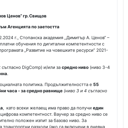
ов Ценов“ гр. Свищов
към Агенцията по заетостта
2.2024 г., Стопанска академия „Димитър А. Ценов“ –
платни обучения по дигитални компетентности с
програмата „Развитие на човешките ресурси” 2021-
2 съгласно
DigComp
) и/или за
средно ниво
(ниво 3-4
нна
.
 социалната политика. Продължителността е
55
бни часа - за средно равнище
(
ниво 3 и 4 съгласно
ца
, като всеки желаещ има право да получи
един
цифрова компетентност. Ваучер за средно ниво се
телно положен изпит за базово ниво. За
а транспортни разходи (ако са включени в дневна