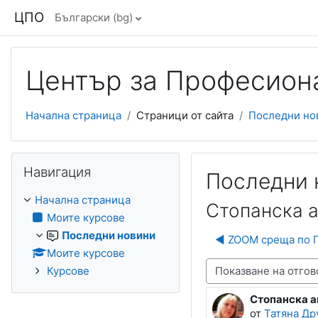
Прескочи на основното съдържание
ЦПО
Български ‎(bg)‎
Център за Професиона
Начална страница
Страници от сайта
Последни но
Прескочи Навигация
Навигация
Последни 
Начална страница
Стопанска а
Моите курсове
Последни новини
◀︎ ZOOM среща по 
Моите курсове
Начин на показване
Курсове
Стопанска а
Number of rep
от
Татяна Др