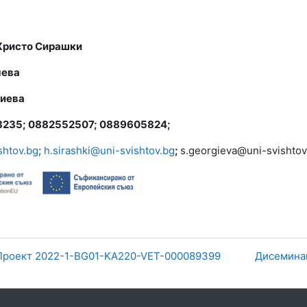
Христо Сирашки
мева
гиева
3235; 0882552507; 0889605824;
shtov.bg
;
h.sirashki@uni-svishtov.bg
;
s.georgieva@uni-svishto
Проект 2022-1-BG01-KA220-VET-000089399
Дисемина