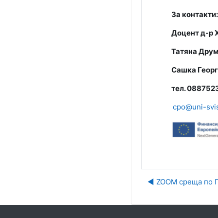
За контакти:
Доцент д-р 
Татяна Дру
Сашка Геор
тел. 088752
cpo@uni-svi
◀︎ ZOOM среща по 