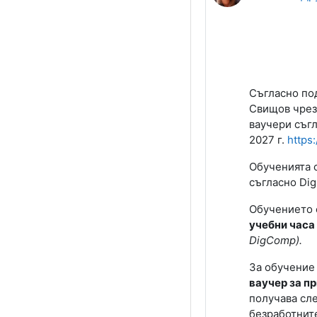
Съгласно под
Свищов чрез
ваучери
съгл
2027 г.
https
Обученията 
съгласно
Di
Обучението 
учебни часа
DigComp
).
За обучение 
ваучер за п
получава сле
безработните