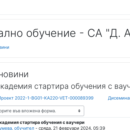
лно обучение - СА "Д. А
вини
новини
кадемия стартира обучения с вау
Проект 2022-1-BG01-KA220-VET-000089399
Дисемина
кадемия стартира обучения с ваучери
lies: 0
умева, обучител
-
сряда, 21 февруари 2024, 05:39