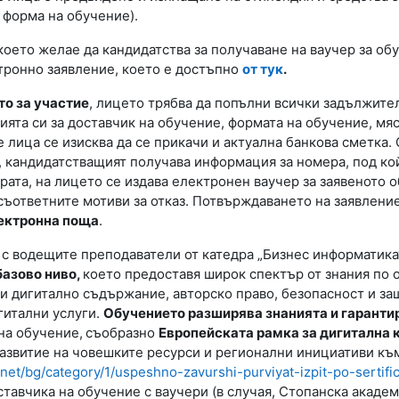
 форма на обучение).
което желае да кандидатства за получаване на ваучер за об
тронно заявление, което е достъпно
от тук
.
то за участие
, лицето трябва да попълни всички задължите
ята си за доставчик на обучение, формата на обучение, мя
 лица се изисква да се прикачи и актуална банкова сметка.
 кандидатстващият получава информация за номера, под кой
рата, на лицето се издава електронен ваучер за заявеното 
съответните мотиви за отказ. Потвърждаването на заявлени
ектронна поща
.
 с водещите преподаватели от катедра „Бизнес информатика
базово ниво,
което предоставя широк спектър от знания по 
 дигитално съдържание, авторско право, безопасност и защ
гитални услуги.
Обучението разширява знанията и гарантир
на обучение,
съобразно
Европейската рамка за дигитална
развитие на човешките ресурси и регионални инициативи къ
i.net/bg/category/1/uspeshno-zavurshi-purviyat-izpit-po-sertif
ставчика на обучение с ваучери (в случая, Стопанска акаде