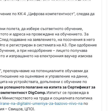
учение по КК:4 „Цифрова компетентност“, следва да
лни полета, да избере съответното обучение,
стото и адреса на провеждане на обучението. За
 След подаване на заявлението, на посочения в него
то е регистриран в системата на АЗ. При одобрение
обучение, а при неодобрение – лицето получава
ето и изпращането на електронния ваучер изисква
“, препоръчваме на потенциалните обучаеми да
отношение на оценяване и управление на данни,
ита на устройствата, допълнени с обучение по
а успешното полагане на изпита за Сертификат за
 компетентност
DigComp.
Изпитът се провежда в
м Министерството на труда и социалната политика
icirane-na-digitalni-umeniya-za-bazovo-nivo-na
по
мия – Свищов, ЦПО).