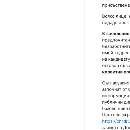
присъствена
Всяко лице, 
подаде елек
В
заявление
предпочитани
безработните
имейл адрес,
на кандидату
отговор със 
коректна ел
Съгласувано
започнат от
информация и
публични ди
базово ниво 
Центъра за 
https://chrdr
заявка на До