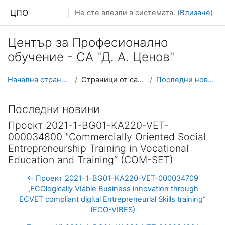
Прескочи на основното съдържание
ЦПО
Не сте влезли в системата. (
Влизане
)
Център за Професионално
обучение - СА "Д. А. Ценов"
Начална страница
Страници от сайта
Последни новини
Последни новини
Проект 2021-1-BG01-KA220-VET-
000034800 "Commercially Oriented Social
Entrepreneurship Training in Vocational
Education and Training“ (COM-SET)
← Проект 2021-1-BG01-KA220-VET-000034709
„ECOlogically VIable Business innovation through
ECVET compliant digital Entrepreneurial Skills training“
(ECO-VIBES)