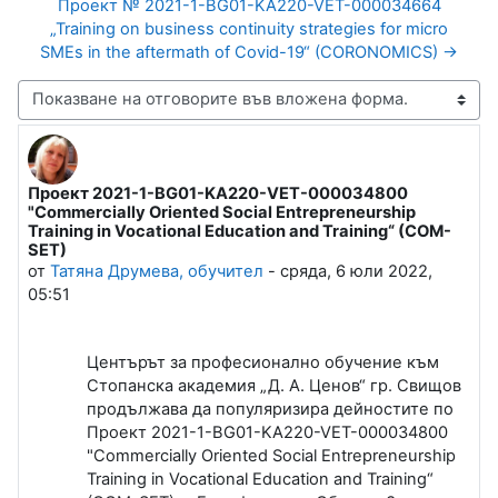
Проект № 2021-1-BG01-KA220-VET-000034664
„Training on business continuity strategies for micro
SMEs in the aftermath of Covid-19“ (CORONOMICS) →
Начин на показване
Проект 2021-1-BG01-KA220-VET-000034800
Number of replies: 0
"Commercially Oriented Social Entrepreneurship
Training in Vocational Education and Training“ (COM-
SET)
от
Татяна Друмева, обучител
-
сряда, 6 юли 2022,
05:51
Центърът за професионално обучение към
Стопанска академия „Д. А. Ценов“ гр. Свищов
продължава да популяризира дейностите по
Проект 2021-1-BG01-KA220-VET-000034800
"Commercially Oriented Social Entrepreneurship
Training in Vocational Education and Training“