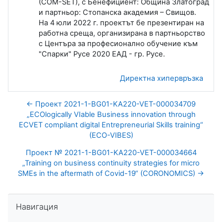
(COM-SET), с Бенефициент: Община Златоград
и партньор: Стопанска академия – Свищов.
На 4 юли 2022 г. проектът бе презентиран на
работна среща, организирана в партньорство
с Центъра за професионално обучение към
"Спарки" Русе 2020 ЕАД - гр. Русе.
Директна хипервръзка
← Проект 2021-1-BG01-KA220-VET-000034709
„ECOlogically VIable Business innovation through
ECVET compliant digital Entrepreneurial Skills training“
(ECO-VIBES)
Проект № 2021-1-BG01-KA220-VET-000034664
„Training on business continuity strategies for micro
SMEs in the aftermath of Covid-19“ (CORONOMICS) →
Прескочи Навигация
Навигация