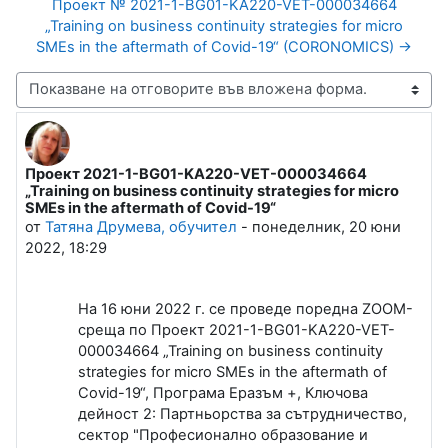
Проект № 2021-1-BG01-KA220-VET-000034664
„Training on business continuity strategies for micro
SMEs in the aftermath of Covid-19“ (CORONOMICS) →
Начин на показване
Проект 2021-1-BG01-KA220-VET-000034664
Number of replies: 0
„Training on business continuity strategies for micro
SMEs in the aftermath of Covid-19“
от
Татяна Друмева, обучител
-
понеделник, 20 юни
2022, 18:29
На 16 юни 2022 г. се проведе поредна ZOOM-
среща по Проект 2021-1-BG01-KA220-VET-
000034664 „Training on business continuity
strategies for micro SMEs in the aftermath of
Covid-19“, Програма Еразъм +, Ключова
дейност 2: Партньорства за сътрудничество,
сектор "Професионално образование и