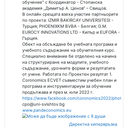
обучение" с Координатор - Стопанска
академия „Димитър А. Ценов“ – Свищов.
В онлайн срещата взеха участие партньорите
по проекта: IZMIR BAKIRCAY UNIVERSITESI -
Турция; PHOENIXKM BVBA - Белгия; G.M.
EUROCY INNOVATIONS LTD - Кипър и EUFORA -
Гърция.
Обект на обсъждане бе учебната програма и
учебното съдържание на обучителния курс.
Специално внимание бе отделено на начина
на структуриране на модулите, учебното
съдържание, урочните форми и резултатите
от учене. Работата по Проектен резултат 1.
Coronomics ECVET съвместим учебен план и
програма и инструментариум за обучение
продължава и през м. юли 2022 г.
https://www.facebook.com/coronomics2022/photos/
cpo@uni-svishtov.bg
www.pandeconomics.eu
Директна хипервръзка