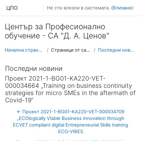
Прескочи на основното съдържание
ЦПО
Не сте влезли в системата. (
Влизане
)
Център за Професионално
обучение - СА "Д. А. Ценов"
Начална страница
Страници от сайта
Последни новини
Последни новини
Проект 2021-1-BG01-KA220-VET-
000034664 „Training on business continuity
strategies for micro SMEs in the aftermath of
Covid-19“
← Проект 2021-1-BG01-KA220-VET-000034709
„ECOlogically VIable Business innovation through
ECVET compliant digital Entrepreneurial Skills training
ECO-VIBES