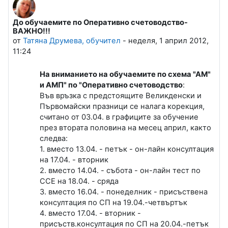
До обучаемите по Оперативно счетоводство-
Number of replies: 0
ВАЖНО!!!
от
Татяна Друмева, обучител
-
неделя, 1 април 2012,
11:24
На вниманието на обучаемите по схема "АМ"
и АМП" по "Оперативно счетоводство
:
Във връзка с предстоящите Великденски и
Първомайски празници се налага корекция,
считано от 03.04. в графиците за обучение
през втората половина на месец април, както
следва:
1. вместо 13.04. - петък - он-лайн консултация
на 17.04. - вторник
2. вместо 14.04. - събота - он-лайн тест по
ССЕ на 18.04. - сряда
3. вместо 16.04. - понеделник - присъствена
консултация по СП на 19.04.-четвъртък
4. вместо 17.04. - вторник -
присъств.консултация по СП на 20.04.-петък