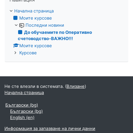
Начална страница
Моите курсове
Последни новини
До обучаемите по Оперативно
счетоводство-ВАЖНО!!!
Моите курсове
Курсове
Не сте влезли в системата. (
Влизане
)
Начална страница
Български ‎(bg)‎
Български ‎(bg)‎
English ‎(en)‎
Информация за запазване на лични данни