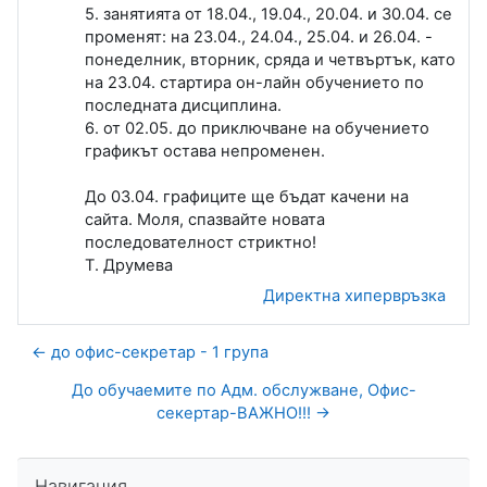
5. занятията от 18.04., 19.04., 20.04. и 30.04. се
променят: на 23.04., 24.04., 25.04. и 26.04. -
понеделник, вторник, сряда и четвъртък, като
на 23.04. стартира он-лайн обучението по
последната дисциплина.
6. от 02.05. до приключване на обучението
графикът остава непроменен.
До 03.04. графиците ще бъдат качени на
сайта. Моля, спазвайте новата
последователност стриктно!
Т. Друмева
Директна хипервръзка
← до офис-секретар - 1 група
До обучаемите по Адм. обслужване, Офис-
секертар-ВАЖНО!!! →
Прескочи Навигация
Навигация