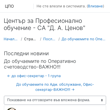
Прескочи на основното съдържание
ЦПО
Не сте влезли в системата. (
Влизане
)
Център за Професионално
обучение - СА "Д. А. Ценов"
Начална страница
Страници от сайта
Последни новини
До обучаемите по Оперативно счетоводство-ВАЖНО!!!
Последни новини
До обучаемите по Оперативно
счетоводство-ВАЖНО!!!
← до офис-секретар - 1 група
До обучаемите по Адм. обслужване, Офис-
секертар-ВАЖНО!!! →
Начин на показване