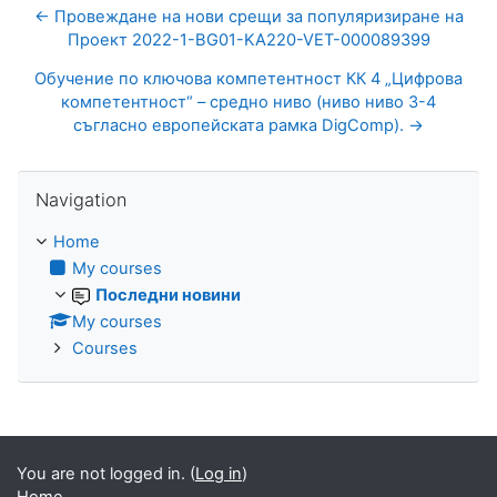
← Провеждане на нови срещи за популяризиране на
Проект 2022-1-BG01-KA220-VET-000089399
Обучение по ключова компетентност КК 4 „Цифрова
компетентност“ – средно ниво (ниво ниво 3-4
съгласно европейската рамка DigComp). →
Skip Navigation
Navigation
Home
My courses
Последни новини
My courses
Courses
You are not logged in. (
Log in
)