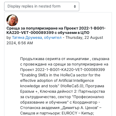
Display mode
Среща за популяризиране на Проект 2022-1-BG01-
Number of replies: 0
KA220-VET-000089399 с обучаеми в ЦПО
by
Татяна Друмева, обучител
-
Thursday, 22 August
2024, 6:56 AM
Продължава серията от инициативи , свързана
с провеждане на срещи за популяризиране на
Проект 2022-1-BG01-KA220-VET-000089399
"Enabling SMEs in the HoReCa sector for the
effective adoption of Artificial Intelligence
knowledge and tools" (HoReCa5.0), Програма
Еразъм +, Ключова дейност 2: Партньорства
за сътрудничество, сектор "Професионално
образование и обучение" с Координатор -
Стопанска академия „Димитър А. Ценов“ –
Свищов и партньори: EUROCY – Кипър;