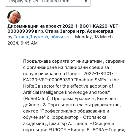
Display mode
Дисеминации на проект 2022-1-BG01-KA220-VET-
Number of replies: 0
000089399 в гр. Стара Загора и гр. Асеновград
by
Татяна Друмева, обучител
-
Monday, 18 March
2024, 6:45 AM
Продължава серията от инициативи , свързани
с организиране на планирани срещи за
популяризиране на Проект 2022-1-BG01-
KA220-VET-000089399 "Enabling SMEs in the
HoReCa sector for the effective adoption of
Artificial Intelligence knowledge and tools"
(HoReCa5.0), Програма Еразъм +, Ключова
дейност 2: Партньорства за сътрудничество,
сектор "Професионално образование и
обучение" с Координатор - Стопанска
академия „Димитър А. Ценов“ – Свищов и
партньори: EUROCY – Кипър; EUFORA –
Гърция;