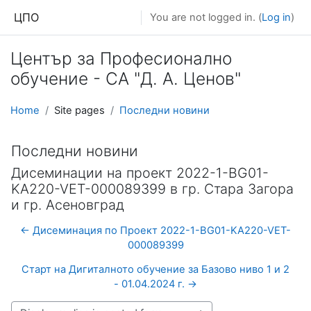
Skip to main content
ЦПО
You are not logged in. (
Log in
)
Център за Професионално
обучение - СА "Д. А. Ценов"
Home
Site pages
Последни новини
Последни новини
Дисеминации на проект 2022-1-BG01-
KA220-VET-000089399 в гр. Стара Загора
и гр. Асеновград
← Дисеминация по Проект 2022-1-BG01-KA220-VET-
000089399
Старт на Дигиталното обучение за Базово ниво 1 и 2
- 01.04.2024 г. →