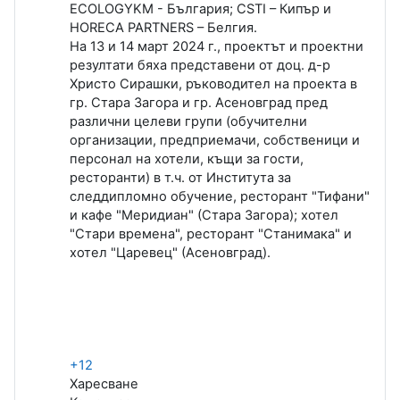
ECOLOGYKM - България; CSTI – Кипър и
HORECA PARTNERS – Белгия.
На 13 и 14 март 2024 г., проектът и проектни
резултати бяха представени от доц. д-р
Христо Сирашки, ръководител на проекта в
гр. Стара Загора и гр. Асеновград пред
различни целеви групи (обучителни
организации, предприемачи, собственици и
персонал на хотели, къщи за гости,
ресторанти) в т.ч. от Института за
следдипломно обучение, ресторант "Тифани"
и кафе "Меридиан" (Стара Загора); хотел
"Стари времена", ресторант "Станимака" и
хотел "Царевец" (Асеновград).
+12
Харесване