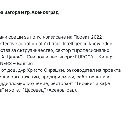
 Загора и гр. Асеновград
ани срещи за популяризиране на Проект 2022-1-
ctive adoption of Artificial Intelligence knowledge
рства за сътрудничество, сектор "Професионално
 А. Ценов“ – Свищов и партньори: EUROCY – Кипър;
NERS – Белгия.
и от доц. д-р Христо Сирашки, ръководител на проекта
телни организации, предприемачи, собственици и
следдипломно обучение, ресторант "Тифани" и кафе
" и хотел "Царевец" (Асеновград).