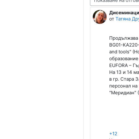
Дисеминации
Number of rep
от
Татяна Др
Продължава с
BG01-KA220-VE
and tools" (
образование 
EUFORA –
Гъ
На 13 и 14 м
в гр. Стара 
персонал на 
"Меридиан" (
+12