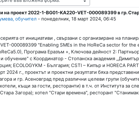
 на проект 2022-1-BG01-KA220-VET-000089399 в гр. Стара
lies: 0
умева, обучител
-
понеделник, 18 март 2024, 06:45
ерията от инициативи , свързани с организиране на планир
T-000089399 "Enabling SMEs in the HoReCa sector for the effe
HoReCa5.0), Програма Еразъм +, Ключова дейност 2: Партньо
и обучение" с Координатор - Стопанска академия „Димитър
рция; ECOLOGYKM - България; CSTI – Кипър и HORECA PART
арт 2024 г., проектът и проектни резултати бяха представен
Загора и гр. Асеновград пред различни целеви групи (обучи
хотели, къщи за гости, ресторанти) в т.ч. от Института за 
Стара Загора); хотел "Стари времена", ресторант "Станимака