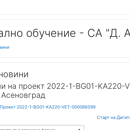
лно обучение - СА "Д. А
вини
новини
и на проект 2022-1-BG01-KA220-V
. Асеновград
 Проект 2022-1-BG01-KA220-VET-000089399
Старт на Дигита