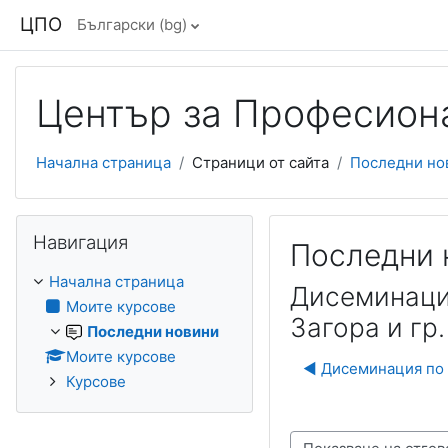
Прескочи на основното съдържание
ЦПО
Български ‎(bg)‎
Център за Професиона
Начална страница
Страници от сайта
Последни но
Прескочи Навигация
Навигация
Последни 
Начална страница
Дисеминаци
Моите курсове
Загора и гр
Последни новини
Моите курсове
◀︎ Дисеминация по
Курсове
Начин на показване