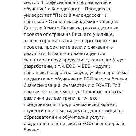
сектор "Професионално образование и
обучение" с Координатор - Пловдивски
университет "Паисий Хилендарски" и
партньор - Стопанска академия - Свищов.
Доц. д-р Христо Сирашки, ръководител на
проекта от страна на Висшето училище,
запозна присъстващите с партньорите по
проекта, проектните цели и очакваните
резултати. В своята презентация той
акцентира върху продуктите, които ще бъдат
разработени, в т.ч. ECO-VIBES-модули;
наръчник, базиран на казуси; учебна програма
по дигитално обучение по ЕCОлогосъобразни
бизнесиновации, съвместими с ECVET. Той
посочи, че те ще могат да бъдат от полза на
различни целеви групи, в т.ч. еко-
предприемачи, предприемачески мрежи,
студенти по екомениджмънт, доставчици на
образователни и обучителни услуги,
създатели на политики за ЕCOлогосъобразен
бизнес.