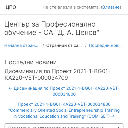
Прескочи на основното съдържание
ЦПО
Не сте влезли в системата. (
Влизане
)
Център за Професионално
обучение - СА "Д. А. Ценов"
Начална страница
Страници от сайта
Последни новини
Последни новини
Дисеминация по Проект 2021-1-BG01-
KA220-VET-000034709
← Дисеминация по Проект 2021-1-BG01-KA220-VET-
000034800
Проект 2021-1-BG01-KA220-VET-000034800
“Commercially Oriented Social Entrepreneurship Training
in Vocational Education and Training” (COM-SET) →