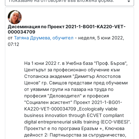
Начин на показване
Дисеминация по Проект 2021-1-BG01-KA220-VET-
Number of replies: 0
000034709
от
Татяна Друмева, обучител
-
неделя, 5 юни 2022,
07:12
На 1 юни 2022 г. в Учебна база "Проф. Бъров",
Центърът за професионано обучение към
Стопанска академия "Димитър Апостолов
Ценов" гр. Свищов представи пред обучаеми
от уязвими групи на пазара на труда по
професия "Деловодител" и професия
"Социален асистент" Проект 2021-1-BG01-
KA220-VET-000034709 „Ecologically viable
business innovation through ECVET compliant
digital entrepreneurial skills training (ECO-VIBES)”.
Проектът е по програма Еразъм +, Ключова
дейност 2: Партньорства за сътрудничество,